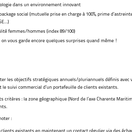
nologie dans un environnement innovant
u package social (mutuelle prise en charge à 100%, prime d’astrei
CSE…)
’égalité femmes/hommes (index 89/100)
e… on vous garde encore quelques surprises quand même !
ter les objectifs stratégiques annuels/pluriannuels définis avec
le suivi commercial d’un portefeuille de clients existants.
ents critères : la zone géographique (Nord de l’axe Charente Mari
nts.
oter :
lients existants en maintenant un contact régulier via des échan