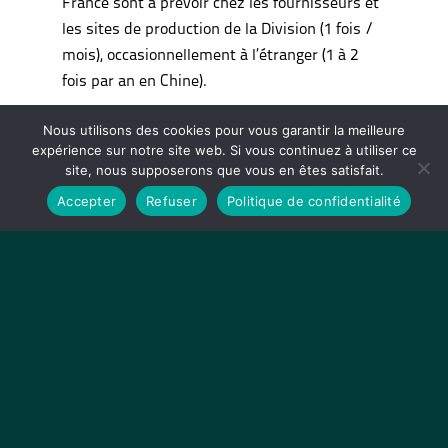
France sont à prévoir chez les fournisseurs et
les sites de production de la Division (1 fois /
mois), occasionnellement à l’étranger (1 à 2
fois par an en Chine).
Si vous vous reconnaissez, ce poste est sans
Nous utilisons des cookies pour vous garantir la meilleure
doute fait pour vous !
expérience sur notre site web. Si vous continuez à utiliser ce
site, nous supposerons que vous en êtes satisfait.
Accepter
Refuser
Politique de confidentialité
AVEZ-VOUS LE BON
PROFIL ?
MEME SI NOUS NE RECHERCHONS PAS LE
MOUTON A 5 PATTES, NOUS AVONS TOUT DE
MEME DES EXIGENCES !
…tout comme nous
espérons que vous en avez pour votre futur
poste et entreprise !